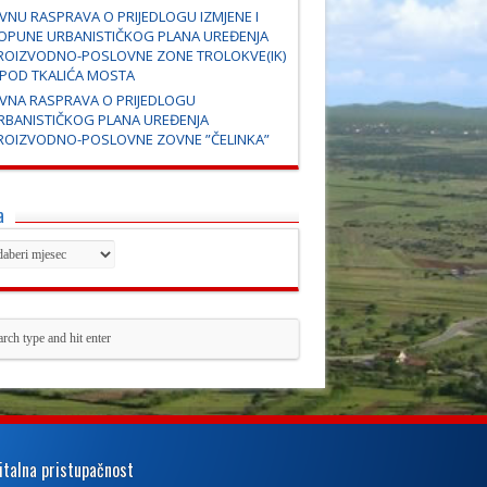
AVNU RASPRAVA O PRIJEDLOGU IZMJENE I
OPUNE URBANISTIČKOG PLANA UREĐENJA
ROIZVODNO-POSLOVNE ZONE TROLOKVE(IK)
SPOD TKALIĆA MOSTA
AVNA RASPRAVA O PRIJEDLOGU
RBANISTIČKOG PLANA UREĐENJA
ROIZVODNO-POSLOVNE ZOVNE ”ČELINKA”
a
italna pristupačnost