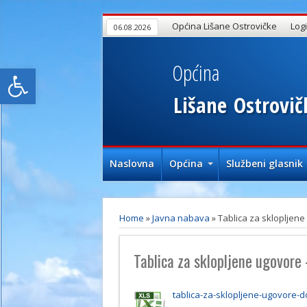
Općina Lišane Ostrovičke
Log
06.08.2026
Općina
Open toolbar
Lišane
Ostrovič
Naslovna
Općina
Službeni glasnik
Home
»
Javna nabava
»
Tablica za sklopljene
Tablica za sklopljene ugovore
tablica-za-sklopljene-ugovore-d