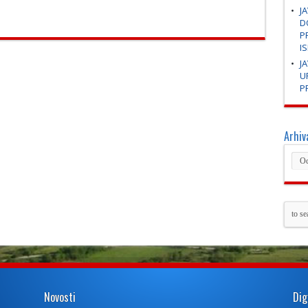
J
D
P
I
J
U
P
Arhiv
Novosti
Dig