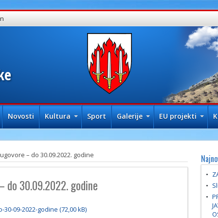
in
ke
Novosti
Kultura
Sport
Galerije
EU projekti
K
 ugovore – do 30.09.2022. godine
Najno
Z
 – do 30.09.2022. godine
Sl
P
J
o-30-09-2022-godine
O