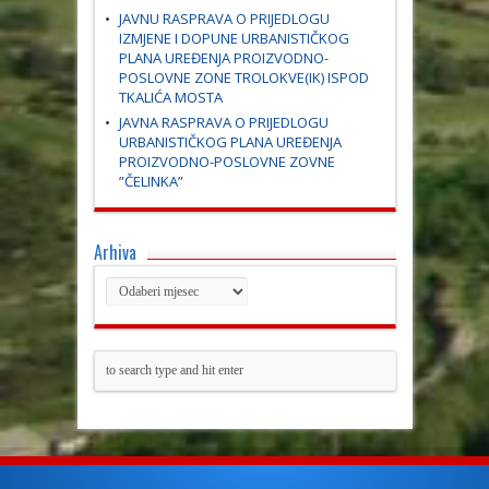
JAVNU RASPRAVA O PRIJEDLOGU
IZMJENE I DOPUNE URBANISTIČKOG
PLANA UREĐENJA PROIZVODNO-
POSLOVNE ZONE TROLOKVE(IK) ISPOD
TKALIĆA MOSTA
JAVNA RASPRAVA O PRIJEDLOGU
URBANISTIČKOG PLANA UREĐENJA
PROIZVODNO-POSLOVNE ZOVNE
”ČELINKA”
Arhiva