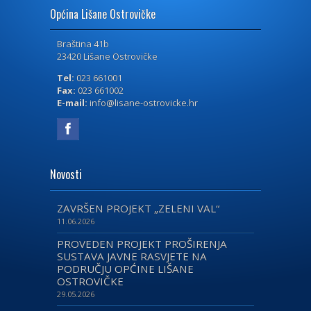
Općina Lišane Ostrovičke
Braština 41b
23420 Lišane Ostrovičke
Tel:
023 661001
Fax:
023 661002
E-mail:
info@lisane-ostrovicke.hr
Novosti
ZAVRŠEN PROJEKT „ZELENI VAL“
11.06.2026
PROVEDEN PROJEKT PROŠIRENJA
SUSTAVA JAVNE RASVJETE NA
PODRUČJU OPĆINE LIŠANE
OSTROVIČKE
29.05.2026