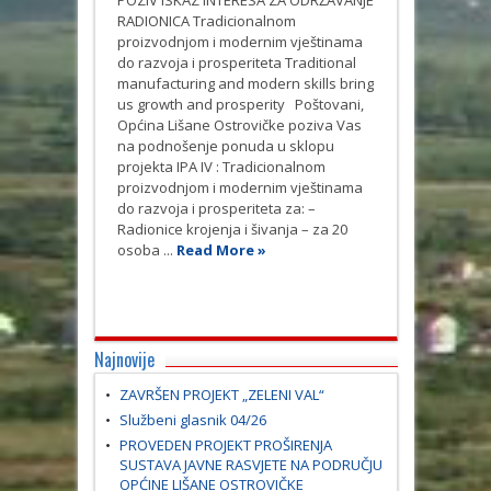
POZIV ISKAZ INTERESA ZA ODRŽAVANJE
RADIONICA Tradicionalnom
proizvodnjom i modernim vještinama
do razvoja i prosperiteta Traditional
manufacturing and modern skills bring
us growth and prosperity Poštovani,
Općina Lišane Ostrovičke poziva Vas
na podnošenje ponuda u sklopu
projekta IPA IV : Tradicionalnom
proizvodnjom i modernim vještinama
do razvoja i prosperiteta za: –
Radionice krojenja i šivanja – za 20
osoba ...
Read More »
Najnovije
ZAVRŠEN PROJEKT „ZELENI VAL“
Službeni glasnik 04/26
PROVEDEN PROJEKT PROŠIRENJA
SUSTAVA JAVNE RASVJETE NA PODRUČJU
OPĆINE LIŠANE OSTROVIČKE