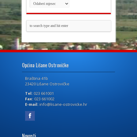
Općina Lišane Ostrovičke
Braština 41b
23420 Lišane Ostrovičke
Tel:
023 661001
Fax:
023 661002
E-mail:
info@lisane-ostrovicke.hr
Novosti