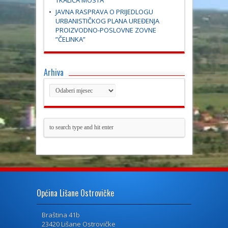
TKALIĆA MOSTA
JAVNA RASPRAVA O PRIJEDLOGU
URBANISTIČKOG PLANA UREĐENJA
PROIZVODNO-POSLOVNE ZOVNE
”ČELINKA”
Arhiva
Općina Lišane Ostrovičke
Braština 41b
23420 Lišane Ostrovičke