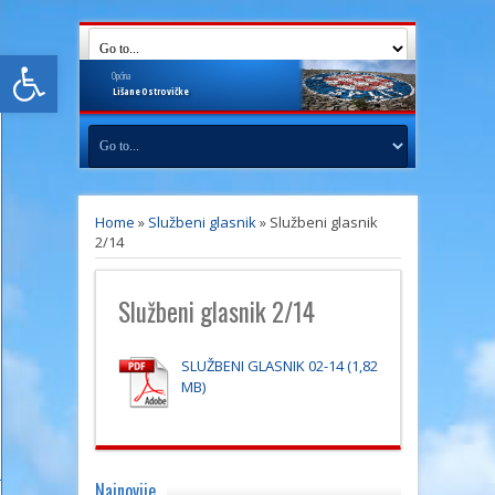
Open toolbar
Općina
Lišane
Ostrovičke
Home
»
Službeni glasnik
»
Službeni glasnik
2/14
Službeni glasnik 2/14
SLUŽBENI GLASNIK 02-14
Najnovije