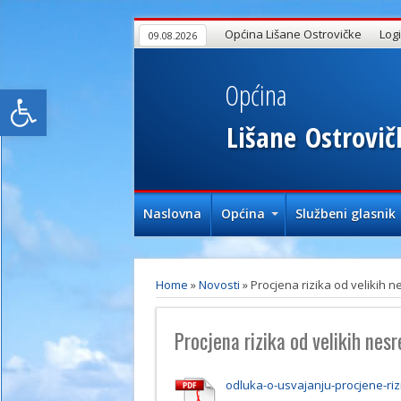
Općina Lišane Ostrovičke
Log
09.08.2026
Općina
Open toolbar
Lišane
Ostrovič
Naslovna
Općina
Službeni glasnik
Home
»
Novosti
»
Procjena rizika od velikih 
Procjena rizika od velikih nes
odluka-o-usvajanju-procjene-riz