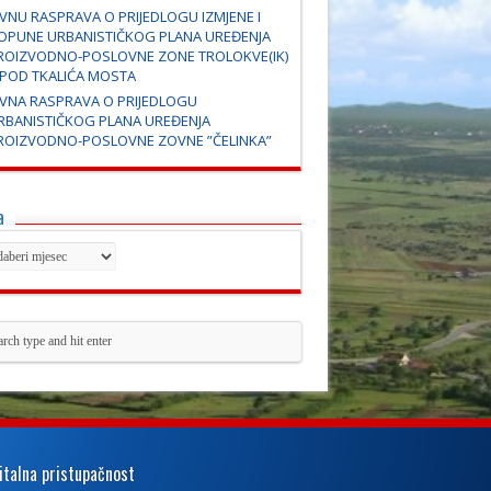
AVNU RASPRAVA O PRIJEDLOGU IZMJENE I
OPUNE URBANISTIČKOG PLANA UREĐENJA
ROIZVODNO-POSLOVNE ZONE TROLOKVE(IK)
SPOD TKALIĆA MOSTA
AVNA RASPRAVA O PRIJEDLOGU
RBANISTIČKOG PLANA UREĐENJA
ROIZVODNO-POSLOVNE ZOVNE ”ČELINKA”
a
italna pristupačnost