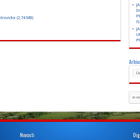
J
D
P
strovicke
I
J
U
P
Arhiv
Novosti
Dig