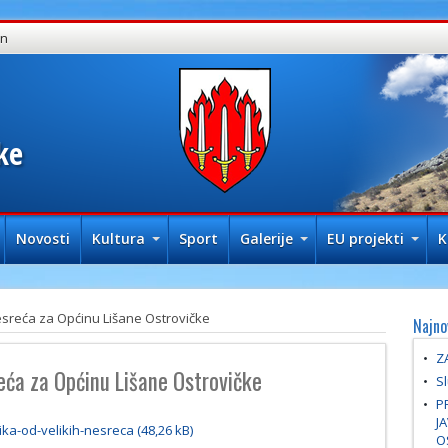
in
ke
Novosti
Kultura
Sport
Galerije
EU projekti
K
nesreća za Općinu Lišane Ostrovičke
Najno
Z
reća za Općinu Lišane Ostrovičke
Sl
P
J
ika-od-velikih-nesreca
O