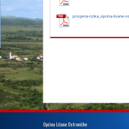
procjena-rizika_opcina-lisane-o
Općina Lišane Ostrovičke