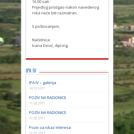
16.00 sati.
Prijedlog pristigao nakon navedenog
roka neće biti razmatran.
S poštovanjem,
Načelnica:
Ivana Dević, dipl.ing.
IPA IV
IPA IV – galerija
14.12.2011
POZIV NA RADIONICE
11.02.2011
POZIV NA RADIONICE
11.02.2011
Poziv za iskaz interesa
21.01.2011