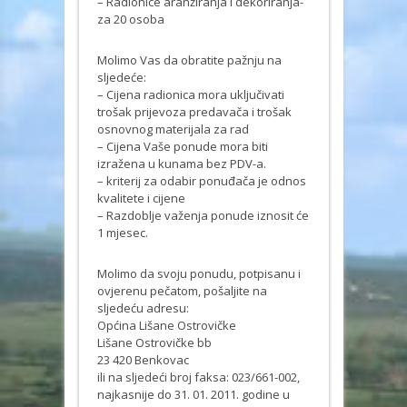
– Radionice aranžiranja i dekoriranja-
za 20 osoba
Molimo Vas da obratite pažnju na
sljedeće:
– Cijena radionica mora uključivati
trošak prijevoza predavača i trošak
osnovnog materijala za rad
– Cijena Vaše ponude mora biti
izražena u kunama bez PDV-a.
– kriterij za odabir ponuđača je odnos
kvalitete i cijene
– Razdoblje važenja ponude iznosit će
1 mjesec.
Molimo da svoju ponudu, potpisanu i
ovjerenu pečatom, pošaljite na
sljedeću adresu:
Općina Lišane Ostrovičke
Lišane Ostrovičke bb
23 420 Benkovac
ili na sljedeći broj faksa: 023/661-002,
najkasnije do 31. 01. 2011. godine u