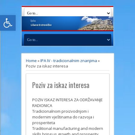
Open toolbar
Općina
Lišane
Ostrovičke
Home
»
IPA IV - tradicionalnim znanjima
»
Poziv za iskaz interesa
Poziv za iskaz interesa
POZIV ISKAZ INTERESA ZA ODRŽAVANJE
RADIONICA
Tradicionalnom proizvodnjom i
modernim vještinama do razvoja i
prosperiteta
Traditional manufacturing and modern
skills bring us growth and prosperity