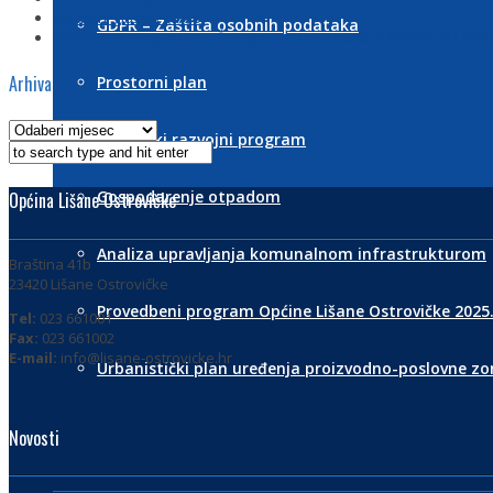
Službeni glasnik 04/26
GDPR – Zaštita osobnih podataka
PROVEDEN PROJEKT PROŠIRENJA SUSTAVA JAVNE RASVJETE NA POD
Arhiva
Prostorni plan
Strateški razvojni program
Gospodarenje otpadom
Općina Lišane Ostrovičke
Analiza upravljanja komunalnom infrastrukturom
Braština 41b
23420 Lišane Ostrovičke
Provedbeni program Općine Lišane Ostrovičke 2025.
Tel:
023 661001
Fax:
023 661002
E-mail:
info@lisane-ostrovicke.hr
Urbanistički plan uređenja proizvodno-poslovne zon
Novosti