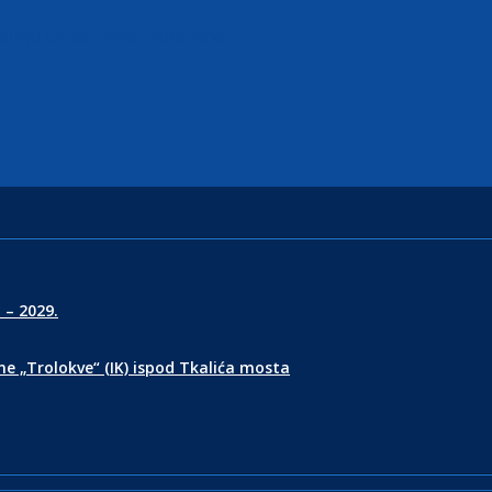
RUČJU OPĆINE LIŠANE OSTROVIČKE
 – 2029.
e „Trolokve“ (IK) ispod Tkalića mosta