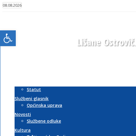
08.08.2026
Općina Lišane Ostrovičke
Login
Općina
Open toolbar
Lišane
Ostrovič
Naslovna
Općina
Statut
Službeni glasnik
Općinska uprava
Novosti
Službene odluke
Kultura