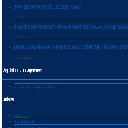
ZAVRŠEN PROJEKT „ZELENI VAL“
11.06.2026
PROVEDEN PROJEKT PROŠIRENJA SUSTAVA JAVNE RASV
29.05.2026
JAVNU RASPRAVA O PRIJEDLOGU IZMJENE I DOPUNE 
25.05.2026
Digitalna pristupačnost
Izjava o pristupačnosti
Linkovi
Vlada RH
Hrvatski sabor
Zadarska županija