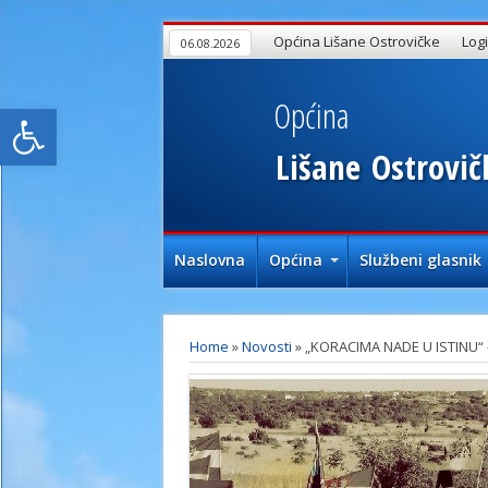
Općina Lišane Ostrovičke
Log
06.08.2026
Općina
Open toolbar
Lišane
Ostrovič
Naslovna
Općina
Službeni glasnik
Home
»
Novosti
»
„KORACIMA NADE U ISTINU“ 