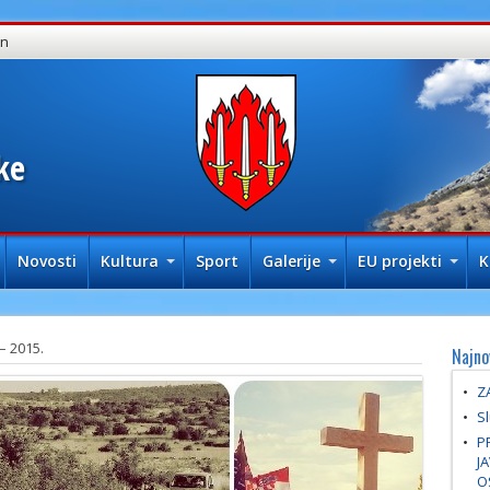
in
ke
Novosti
Kultura
Sport
Galerije
EU projekti
K
– 2015.
Najno
Z
Sl
P
J
O