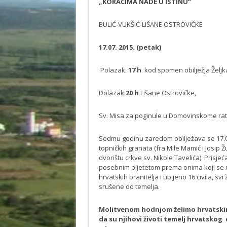
„KORACIMA NADE U ISTINU“
BULIĆ-VUKŠIĆ-LIŠANE OSTROVIČKE
17.07. 2015. (petak)
Polazak:
17 h
kod spomen obilježja Željka
Dolazak:
20 h
Lišane Ostrovičke,
Sv. Misa za poginule u Domovinskome ra
Sedmu godinu zaredom obilježava se 17.07
topničkih granata (fra Mile Mamić i Josip Žu
dvorištu crkve sv. Nikole Tavelića). Prisjeć
posebnim pijetetom prema onima koji se ni
hrvatskih branitelja i ubijeno 16 civila, svi
srušene do temelja.
Molitvenom hodnjom želimo hrvatskim 
da su njihovi životi temelj hrvatsko