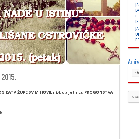
J
D
P
I
J
U
P
Arhiv
 2015.
 RATA ŽUPE SV.MIHOVIL i 24. obljetnicu PROGONSTVA
e