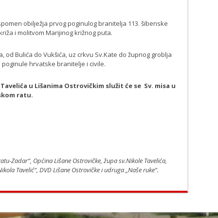
spomen obilježja prvog poginulog branitelja 113. šibenske
riža i molitvom Marijinog križnog puta.
, od Bulića do Vukšića, uz crkvu Sv.Kate do župnog groblja
poginule hrvatske branitelje i civile.
 Tavelića u Lišanima Ostrovičkim služit će se Sv. misa u
skom ratu.
u-Zadar“, Općina Lišane Ostrovičke, župa sv.Nikole Tavelića,
kola Tavelić“, DVD Lišane Ostrovičke i udruga „Naše ruke“.