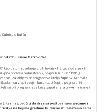
 Čubrića u Buliću
tu:
od 20h- Lišane Ostrovičke
. kao datum stradanja prvih hrvatskih žrtava od srpskih
lj–prvi hrvatski redarstvenik, poginuli su 17.07.1991.g. u
amo se i 24. obljetnice progonstva žitelja župe Sv. Mihovil s
kada nisu vratili svojim kućama. U župi je poginulo 14
 žitelji su bili prognani, sve kuće zapaljene, a crkve minirane i
žrtvama poručiti da ih se sa poštovanjem sjećamo i
g društva na kojima gradimo budućnost i zalažemo se za