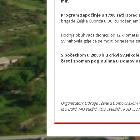
mir.
Program započinje u 17:00 sati
ispred 
brigade Željka Čubrića u Buliću nošenjem k
Hodnja obuhvaća dionicu od 12 kilometara
Sv.Mihovila gdje će se moliti odrješenje za 
S početkom u 20:00 h u crkvi Sv.Nikole
čast i spomen poginulima u Domovin
Organizatori: Udruga „Žene u Domovinskom rat
MO Bulić, MO Vukšić, KUD „Vukšić“, KUD „Sv.Ni