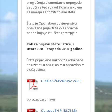
proglašenja elementarne nepogode
započinje teći rok od 8 dana u kojem
se moraju zaprimiti prijave šteta.
Štetu je Općinskom povjerenstvu
obavezna prijaviti fizička i pravna
osoba koja je istu štetu pretrpjela.
Rok za prijavu štete ističe u
utorak 28. listopada 2014. godine.
Štete prijavljene nakon tog roka neće
se uzimati u obzir, osim u opravdanim
slučajevima.
ODLUKA ŽUPANA
obrazac za prijavu
Obrazac EN-P