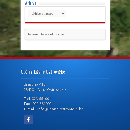
Arhiva
Općina Lišane Ostrovičke
Braština 41b
23420 Lišane Ostrovičke
Tel:
023 661001
Fax:
023 661002
E-mail:
info@lisane-ostrovicke.hr