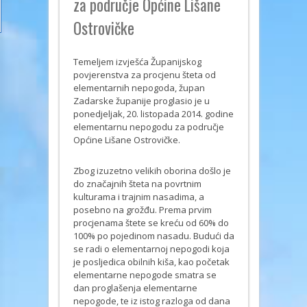
za područje Općine Lišane
Ostrovičke
Temeljem izvješća Županijskog
povjerenstva za procjenu šteta od
elementarnih nepogoda, župan
Zadarske županije proglasio je u
ponedjeljak, 20. listopada 2014. godine
elementarnu nepogodu za područje
Općine Lišane Ostrovičke.
Zbog izuzetno velikih oborina došlo je
do značajnih šteta na povrtnim
kulturama i trajnim nasadima, a
posebno na grožđu. Prema prvim
procjenama štete se kreću od 60% do
100% po pojedinom nasadu. Budući da
se radi o elementarnoj nepogodi koja
je posljedica obilnih kiša, kao početak
elementarne nepogode smatra se
dan proglašenja elementarne
nepogode, te iz istog razloga od dana