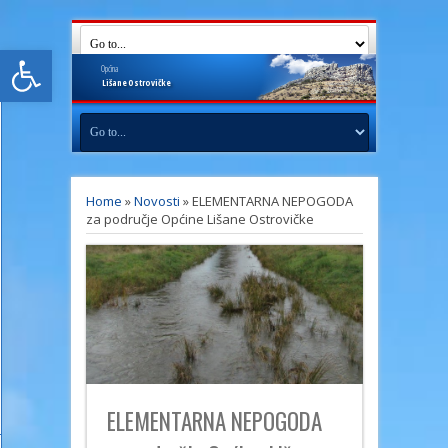
Open toolbar
Općina
Lišane
Ostrovičke
Home
»
Novosti
»
ELEMENTARNA NEPOGODA
za područje Općine Lišane Ostrovičke
ELEMENTARNA NEPOGODA