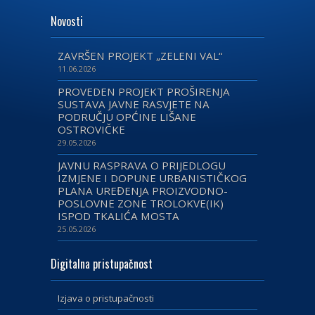
Novosti
ZAVRŠEN PROJEKT „ZELENI VAL“
11.06.2026
PROVEDEN PROJEKT PROŠIRENJA
SUSTAVA JAVNE RASVJETE NA
PODRUČJU OPĆINE LIŠANE
OSTROVIČKE
29.05.2026
JAVNU RASPRAVA O PRIJEDLOGU
IZMJENE I DOPUNE URBANISTIČKOG
PLANA UREĐENJA PROIZVODNO-
POSLOVNE ZONE TROLOKVE(IK)
ISPOD TKALIĆA MOSTA
25.05.2026
Digitalna pristupačnost
Izjava o pristupačnosti