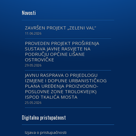
Novosti
ZAVRŠEN PROJEKT „ZELENI VAL“
11.06.2026
PROVEDEN PROJEKT PROŠIRENJA
SUSTAVA JAVNE RASVJETE NA
PODRUČJU OPĆINE LIŠANE
OSTROVIČKE
29.05.2026
JAVNU RASPRAVA O PRIJEDLOGU
IZMJENE I DOPUNE URBANISTIČKOG
PLANA UREĐENJA PROIZVODNO-
POSLOVNE ZONE TROLOKVE(IK)
ISPOD TKALIĆA MOSTA
25.05.2026
Digitalna pristupačnost
Izjava o pristupačnosti