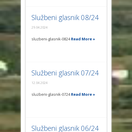
Službeni glasnik 08/24
29.04.2024
sluzbeni-glasnik-0824
Read More »
Službeni glasnik 07/24
12.04.2024
sluzbeni-glasnik-0724
Read More »
Službeni glasnik 06/24