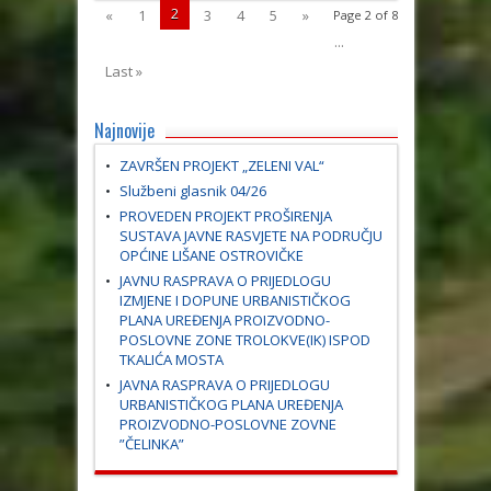
2
«
1
3
4
5
»
Page 2 of 8
...
Last »
Najnovije
ZAVRŠEN PROJEKT „ZELENI VAL“
Službeni glasnik 04/26
PROVEDEN PROJEKT PROŠIRENJA
SUSTAVA JAVNE RASVJETE NA PODRUČJU
OPĆINE LIŠANE OSTROVIČKE
JAVNU RASPRAVA O PRIJEDLOGU
IZMJENE I DOPUNE URBANISTIČKOG
PLANA UREĐENJA PROIZVODNO-
POSLOVNE ZONE TROLOKVE(IK) ISPOD
TKALIĆA MOSTA
JAVNA RASPRAVA O PRIJEDLOGU
URBANISTIČKOG PLANA UREĐENJA
PROIZVODNO-POSLOVNE ZOVNE
”ČELINKA”