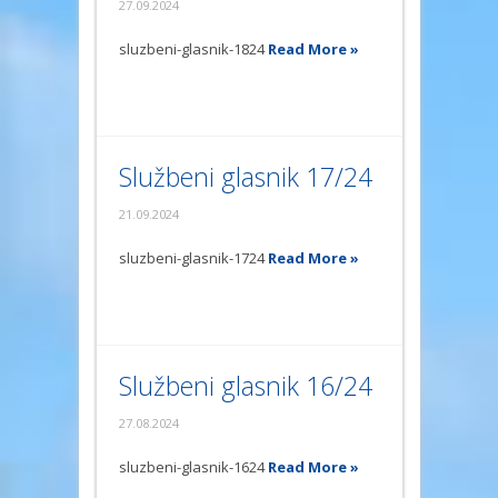
27.09.2024
sluzbeni-glasnik-1824
Read More »
Službeni glasnik 17/24
21.09.2024
sluzbeni-glasnik-1724
Read More »
Službeni glasnik 16/24
27.08.2024
sluzbeni-glasnik-1624
Read More »