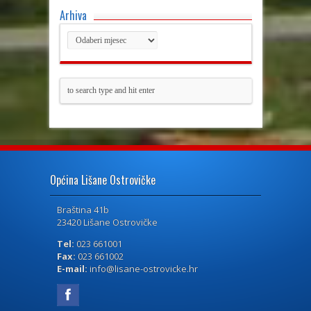
Arhiva
Općina Lišane Ostrovičke
Braština 41b
23420 Lišane Ostrovičke
Tel:
023 661001
Fax:
023 661002
E-mail:
info@lisane-ostrovicke.hr