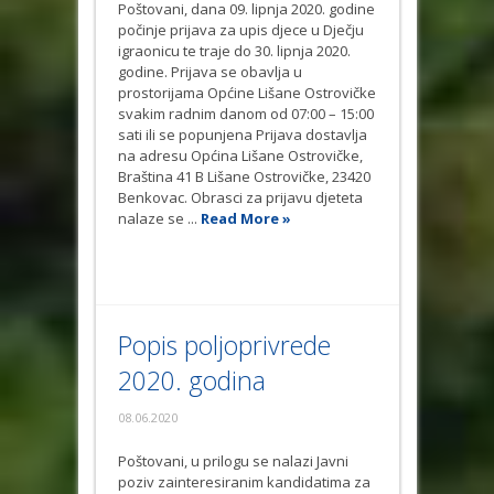
Poštovani, dana 09. lipnja 2020. godine
počinje prijava za upis djece u Dječju
igraonicu te traje do 30. lipnja 2020.
godine. Prijava se obavlja u
prostorijama Općine Lišane Ostrovičke
svakim radnim danom od 07:00 – 15:00
sati ili se popunjena Prijava dostavlja
na adresu Općina Lišane Ostrovičke,
Braština 41 B Lišane Ostrovičke, 23420
Benkovac. Obrasci za prijavu djeteta
nalaze se ...
Read More »
Popis poljoprivrede
2020. godina
08.06.2020
Poštovani, u prilogu se nalazi Javni
poziv zainteresiranim kandidatima za