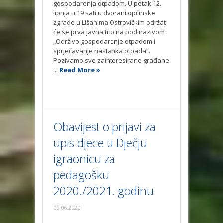
gospodarenja otpadom. U petak 12.
lipnja u 19 sati u dvorani općinske
zgrade u Lišanima Ostrovičkim održat
će se prva javna tribina pod nazivom
„Održivo gospodarenje otpadom i
sprječavanje nastanka otpada“.
Pozivamo sve zainteresirane građane
...
Read More »
Obavijest o prijavi za
upis djece u Dječju
igraonicu za
pedagošku
2020./2021. godinu
09.06.2020