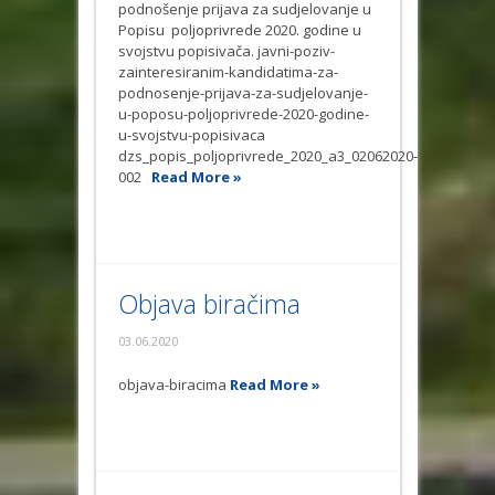
podnošenje prijava za sudjelovanje u
Popisu poljoprivrede 2020. godine u
svojstvu popisivača. javni-poziv-
zainteresiranim-kandidatima-za-
podnosenje-prijava-za-sudjelovanje-
u-poposu-poljoprivrede-2020-godine-
u-svojstvu-popisivaca
dzs_popis_poljoprivrede_2020_a3_02062020-
002
Read More »
Objava biračima
03.06.2020
objava-biracima
Read More »