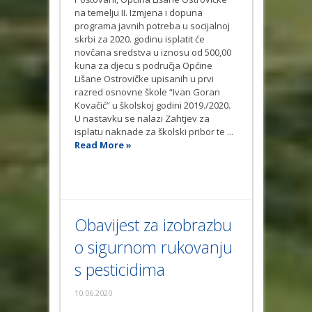
na temelju II. Izmjena i dopuna
programa javnih potreba u socijalnoj
skrbi za 2020. godinu isplatit će
novčana sredstva u iznosu od 500,00
kuna za djecu s područja Općine
Lišane Ostrovičke upisanih u prvi
razred osnovne škole “Ivan Goran
Kovačić” u školskoj godini 2019./2020.
U nastavku se nalazi Zahtjev za
isplatu naknade za školski pribor te ...
Read More »
Obavijest za izobrazbu
o sigurnom rukovanju
s pesticidima
10.06.2020