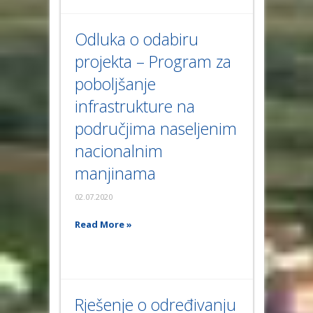
Odluka o odabiru
projekta – Program za
poboljšanje
infrastrukture na
područjima naseljenim
nacionalnim
manjinama
02.07.2020
Read More »
Rješenje o određivanju