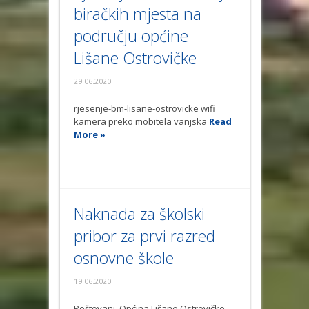
biračkih mjesta na
području općine
Lišane Ostrovičke
29.06.2020
rjesenje-bm-lisane-ostrovicke wifi
kamera preko mobitela vanjska
Read
More »
Naknada za školski
pribor za prvi razred
osnovne škole
19.06.2020
Poštovani, Općina Lišane Ostrovičke