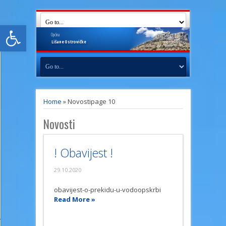
Open toolbar
Općina
Lišane
Ostrovičke
Home
»
Novosti
page 10
Novosti
! Obavijest !
29.10.2020
obavijest-o-prekidu-u-vodoopskrbi
Read More »