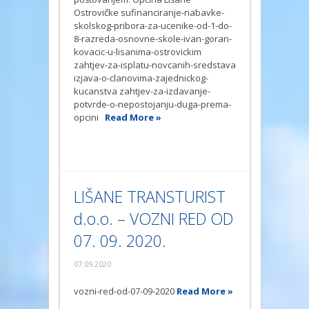
Ostrovičke sufinanciranje-nabavke-
skolskog-pribora-za-ucenike-od-1-do-
8-razreda-osnovne-skole-ivan-goran-
kovacic-u-lisanima-ostrovickim
zahtjev-za-isplatu-novcanih-sredstava
izjava-o-clanovima-zajednickog-
kucanstva zahtjev-za-izdavanje-
potvrde-o-nepostojanju-duga-prema-
opcini
Read More »
LIŠANE TRANSTURIST
d.o.o. – VOZNI RED OD
07. 09. 2020.
07.09.2020
vozni-red-od-07-09-2020
Read More »