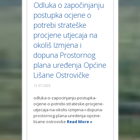
Odluka o započinjanju
postupka ocjene o
potrebi strateške
procjene utjecaja na
okoliš Izmjena i
dopuna Prostornog
plana uređenja Općine
Lišane Ostrovičke
13.07.2020
odluka-o-zapocinjanju-postupka-
ocjene-o-potrebi-strateske-procjene-
utjecaja-na-okolis-izmjena-i-dopuna-
prostornog-plana-uredenja-opcine-
lisane-ostrovicke
Read More »