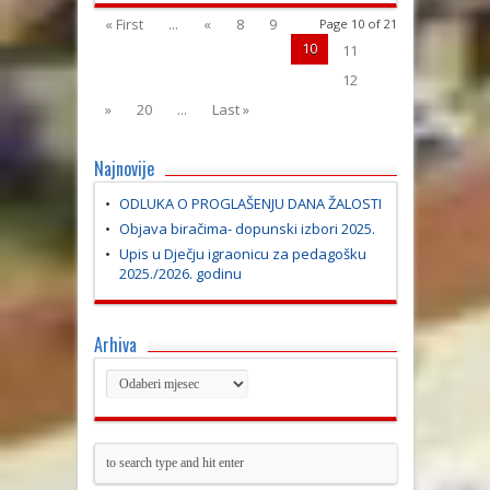
« First
...
«
8
9
Page 10 of 21
10
11
12
»
20
...
Last »
Najnovije
ODLUKA O PROGLAŠENJU DANA ŽALOSTI
Objava biračima- dopunski izbori 2025.
Upis u Dječju igraonicu za pedagošku
2025./2026. godinu
Arhiva