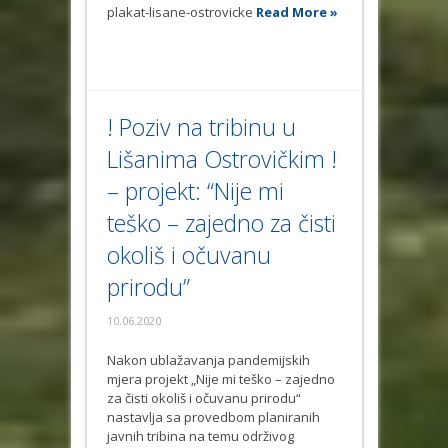
plakat-lisane-ostrovicke
Read More »
! Poziv na tribinu u
Lišanima Ostrovičkim !
– projekt: “Nije mi
teško – zajedno za čisti
okoliš i očuvanu
prirodu”
10.06.2020
Nakon ublažavanja pandemijskih
mjera projekt „Nije mi teško – zajedno
za čisti okoliš i očuvanu prirodu“
nastavlja sa provedbom planiranih
javnih tribina na temu održivog