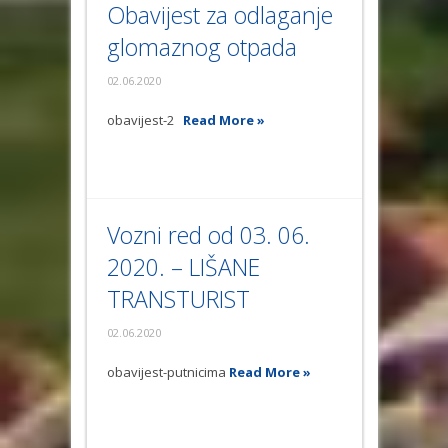
Obavijest za odlaganje
glomaznog otpada
02.06.2020
obavijest-2
Read More »
Vozni red od 03. 06.
2020. – LIŠANE
TRANSTURIST
02.06.2020
obavijest-putnicima
Read More »