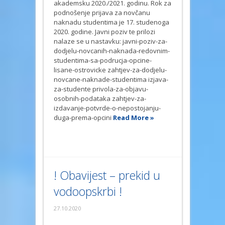
akademsku 2020./2021. godinu. Rok za
podnošenje prijava za novčanu
naknadu studentima je 17. studenoga
2020. godine. Javni poziv te prilozi
nalaze se u nastavku: javni-poziv-za-
dodjelu-novcanih-naknada-redovnim-
studentima-sa-podrucja-opcine-
lisane-ostrovicke zahtjev-za-dodjelu-
novcane-naknade-studentima izjava-
za-studente privola-za-objavu-
osobnih-podataka zahtjev-za-
izdavanje-potvrde-o-nepostojanju-
duga-prema-opcini
Read More »
! Obavijest – prekid u
vodoopskrbi !
27.10.2020