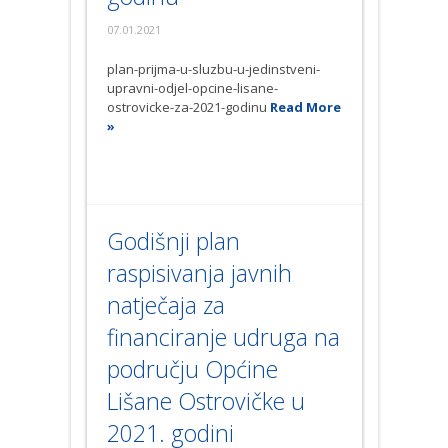
07.01.2021
plan-prijma-u-sluzbu-u-jedinstveni-
upravni-odjel-opcine-lisane-
ostrovicke-za-2021-godinu
Read More
»
Godišnji plan
raspisivanja javnih
natječaja za
financiranje udruga na
području Općine
Lišane Ostrovičke u
2021. godini