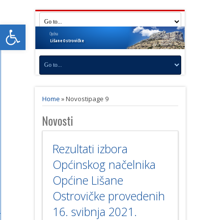
Open toolbar
Općina
Lišane
Ostrovičke
Home
»
Novosti
page 9
Novosti
Rezultati izbora
Općinskog načelnika
Općine Lišane
Ostrovičke provedenih
16. svibnja 2021.