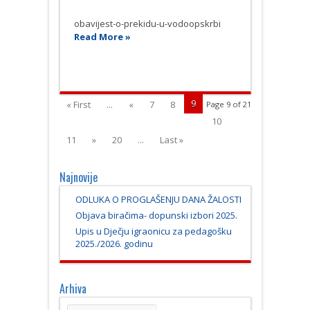
obavijest-o-prekidu-u-vodoopskrbi
Read More »
9
« First
...
«
7
8
Page 9 of 21
10
11
»
20
...
Last »
Najnovije
ODLUKA O PROGLAŠENJU DANA ŽALOSTI
Objava biračima- dopunski izbori 2025.
Upis u Dječju igraonicu za pedagošku
2025./2026. godinu
Arhiva