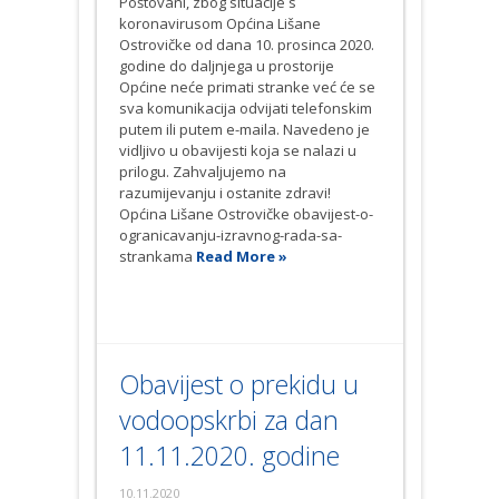
Poštovani, zbog situacije s
koronavirusom Općina Lišane
Ostrovičke od dana 10. prosinca 2020.
godine do daljnjega u prostorije
Općine neće primati stranke već će se
sva komunikacija odvijati telefonskim
putem ili putem e-maila. Navedeno je
vidljivo u obavijesti koja se nalazi u
prilogu. Zahvaljujemo na
razumijevanju i ostanite zdravi!
Općina Lišane Ostrovičke obavijest-o-
ogranicavanju-izravnog-rada-sa-
strankama
Read More »
Obavijest o prekidu u
vodoopskrbi za dan
11.11.2020. godine
10.11.2020