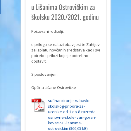
u Lišanima Ostrovičkim za
školsku 2020./2021. godinu
Poštovani roditelji,
u prilogu se nalazi obavijest te Zahtjev
za isplatu novčanih sredstava kao i svi
potrebni prilozi koje je potrebno
dostaviti.
S poštovanjem.
Općina Lišane Ostrovičke
sufinanciranje-nabavke-
skolskog-pribora-za-
ucenike-od-1-do-8-razreda-
osnovne-skole-ivan-goran-
kovacic-u-lisanima-
ostrovickim