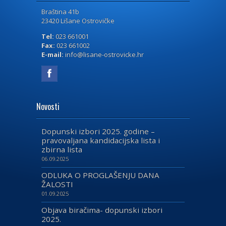
Braština 41b
23420 Lišane Ostrovičke
Tel:
023 661001
Fax:
023 661002
E-mail:
info@lisane-ostrovicke.hr
Novosti
Dopunski izbori 2025. godine –
pravovaljana kandidacijska lista i
zbirna lista
06.09.2025
ODLUKA O PROGLAŠENJU DANA
ŽALOSTI
01.09.2025
Objava biračima- dopunski izbori
2025.