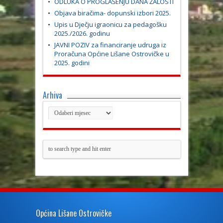
ODLUKA O PROGLAŠENJU DANA ŽALOSTI
Objava biračima- dopunski izbori 2025.
Upis u Dječju igraonicu za pedagošku
2025./2026. godinu
JAVNI POZIV za financiranje udruga iz
Proračuna Općine Lišane Ostrovičke u
2025. godini
Arhiva
Općina Lišane Ostrovičke