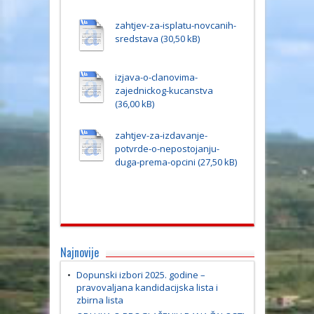
zahtjev-za-isplatu-novcanih-
sredstava
izjava-o-clanovima-
zajednickog-kucanstva
zahtjev-za-izdavanje-
potvrde-o-nepostojanju-
duga-prema-opcini
Najnovije
Dopunski izbori 2025. godine –
pravovaljana kandidacijska lista i
zbirna lista