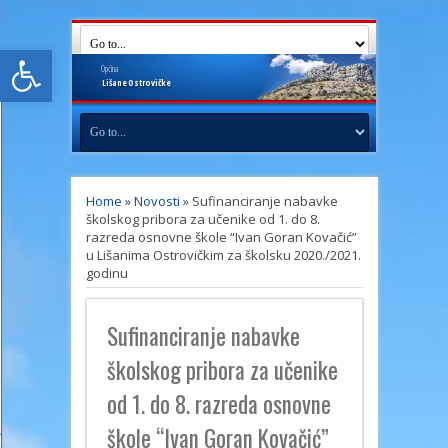
Open toolbar
Općina
Lišane
Ostrovičke
Home
»
Novosti
»
Sufinanciranje nabavke
školskog pribora za učenike od 1. do 8.
razreda osnovne škole “Ivan Goran Kovačić”
u Lišanima Ostrovičkim za školsku 2020./2021.
godinu
Sufinanciranje nabavke
školskog pribora za učenike
od 1. do 8. razreda osnovne
škole “Ivan Goran Kovačić”