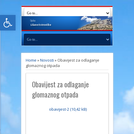
Open toolbar
Općina
Lišane
Ostrovičke
Home
»
Novosti
»
Obavijest za odlaganje
glomaznog otpada
Obavijest za odlaganje
glomaznog otpada
obavijest-2