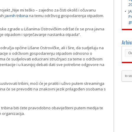
20
ekt „Nije mi teško – zajedno za čisti okoliš i očuvanu
JA
nih
javnih tribina
na temu održivog gospodarenja otpadom.
P
go
inske zgrade u Lišanima Ostrovičkim održat će se prva javna
je otpadom i sprječavanje nastanka otpada“.
Arhiv
ručja općine Lišane Ostrovičke, ali i šire, da sudjeluju na
formacije o održivom gospodarenju otpadom odnosno o
ma će sudjelovati educirani stručnjaci za teme o održivom
ntacije i u kasnijoj debati dati sve potrebne odgovore na
tvovati tribini, moći će je pratiti i uživo putem streaminga
ibina će se prevoditi na znakovni jezik prilagođen osobama s
tribina biti ćete pravodobno obaviješteni putem medija te
 organizacija.