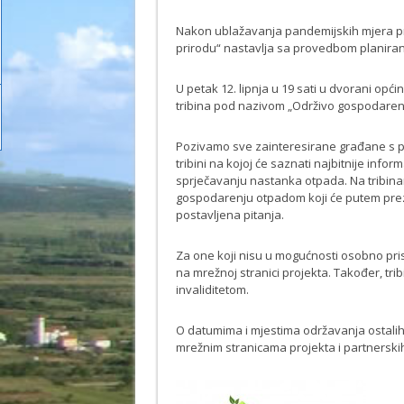
Nakon ublažavanja pandemijskih mjera proj
prirodu“ nastavlja sa provedbom planira
U petak 12. lipnja u 19 sati u dvorani opć
tribina pod nazivom „Održivo gospodaren
Pozivamo sve zainteresirane građane s pod
tribini na kojoj će saznati najbitnije in
sprječavanju nastanka otpada. Na tribina
gospodarenju otpadom koji će putem preze
postavljena pitanja.
Za one koji nisu u mogućnosti osobno prisus
na mrežnoj stranici projekta. Također, tr
invaliditetom.
O datumima i mjestima održavanja ostalih 
mrežnim stranicama projekta i partnerskih