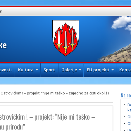
in
ke
ovosti
Kultura
Sport
Galerije
EU projekti
Konta
Ostrovičkim ! – projekt: “Nije mi teško – zajedno za čisti okoliš i
Najno
Do
ka
strovičkim ! – projekt: “Nije mi teško –
O
Ob
nu prirodu”
U