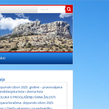
kti
vije
punski izbori 2025. godine – pravovaljana
ndidacijska lista i zbirna lista
DLUKA O PROGLAŠENJU DANA ŽALOSTI
java biračima- dopunski izbori 2025.
pis u Dječju igraonicu za pedagošku