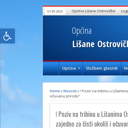
Općina Lišane Ostrovičke
Log
07.09.2025
Općina
Open toolbar
Lišane
Ostrovič
Općina
Službeni glasnik
N
Home
»
Novosti
»
! Poziv na tribinu u Lišanima 
očuvanu prirodu”
! Poziv na tribinu u Lišanima O
zajedno za čisti okoliš i očuva