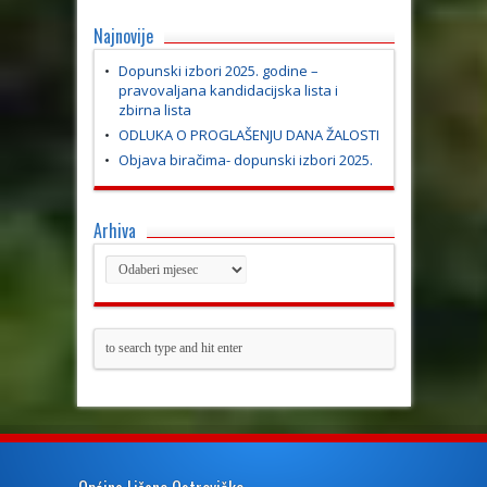
Najnovije
Dopunski izbori 2025. godine –
pravovaljana kandidacijska lista i
zbirna lista
ODLUKA O PROGLAŠENJU DANA ŽALOSTI
Objava biračima- dopunski izbori 2025.
Arhiva