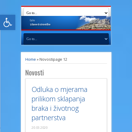
Open toolbar
Općina
Lišane
Ostrovičke
Home
»
Novosti
page 12
Novosti
Odluka o mjerama
prilikom sklapanja
braka i životnog
partnerstva
20.03.2020