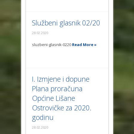
Službeni glasnik 02/20
28.02.2020
sluzbeni-glasnik-0220
Read More »
I. Izmjene i dopune
Plana proračuna
Općine Lišane
Ostrovičke za 2020.
godinu
28.02.2020