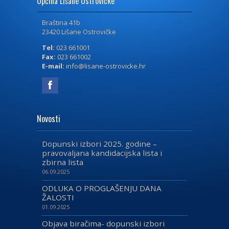
Općina Lišane Ostrovičke
Braština 41b
23420 Lišane Ostrovičke
Tel:
023 661001
Fax:
023 661002
E-mail:
info@lisane-ostrovicke.hr
Novosti
Dopunski izbori 2025. godine –
pravovaljana kandidacijska lista i
zbirna lista
06.09.2025
ODLUKA O PROGLAŠENJU DANA
ŽALOSTI
01.09.2025
Objava biračima- dopunski izbori