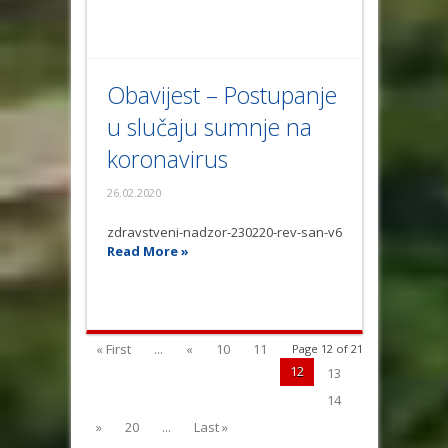
Obavijest – Postupanje
u slučaju sumnje na
koronavirus
26.02.2020
zdravstveni-nadzor-230220-rev-san-v6
Read More »
« First
...
«
10
11
Page 12 of 21
12
13
14
»
20
...
Last »