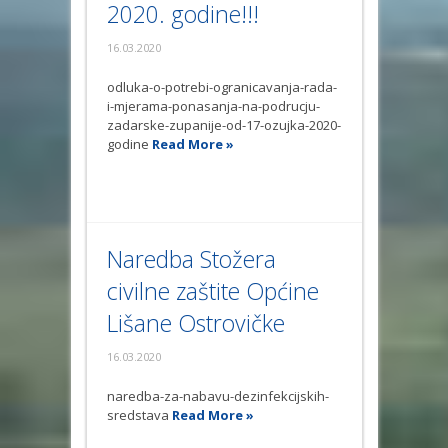
2020. godine!!!
16.03.2020
odluka-o-potrebi-ogranicavanja-rada-
i-mjerama-ponasanja-na-podrucju-
zadarske-zupanije-od-17-ozujka-2020-
godine
Read More »
Naredba Stožera
civilne zaštite Općine
Lišane Ostrovičke
16.03.2020
naredba-za-nabavu-dezinfekcijskih-
sredstava
Read More »