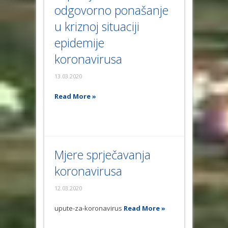
odgovorno ponašanje
u kriznoj situaciji
epidemije
koronavirusa
13.03.2020
Read More »
Mjere sprječavanja
koronavirusa
12.03.2020
upute-za-koronavirus
Read More »