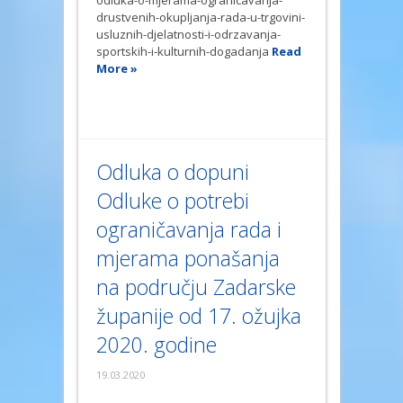
odluka-o-mjerama-ogranicavanja-
drustvenih-okupljanja-rada-u-trgovini-
usluznih-djelatnosti-i-odrzavanja-
sportskih-i-kulturnih-dogadanja
Read
More »
Odluka o dopuni
Odluke o potrebi
ograničavanja rada i
mjerama ponašanja
na području Zadarske
županije od 17. ožujka
2020. godine
19.03.2020