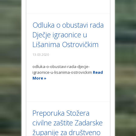
Odluka o obustavi rada
Dječje igraonice u
Lišanima Ostrovičkim
13.03.2020
odluka-o-obustavi-rada-djecje-
igraonice-u-lisanima-ostrovickim
Read
More »
Preporuka Stožera
civilne zaštite Zadarske
županije za društveno