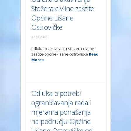
Stožera civilne zaštite
Općine Lišane
Ostrovičke
17.03.2020
odluka-o-aktiviranju-stozera-civilne-
zastite-opcine-lisane-ostrovicke
Read
More »
Odluka o potrebi
ograničavanja rada i
mjerama ponašanja
na području Općine
Lišane Ostrovičke od