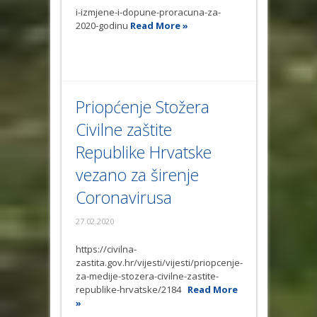
i-izmjene-i-dopune-proracuna-za-
2020-godinu
Read More »
Priopćenje Stožera
Civilne zaštite
Republike Hrvatske
vezano za širenje
Coronavirusa
27.02.2020
https://civilna-
zastita.gov.hr/vijesti/vijesti/priopcenje-
za-medije-stozera-civilne-zastite-
republike-hrvatske/2184
Read More
»