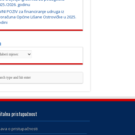
25./2026. godinu
VNI POZIV za financiranje udruga iz
roračuna Općine Lišane Ostrovičke u 2025.
dini
a
italna pristupačnost
java o pristupačnosti