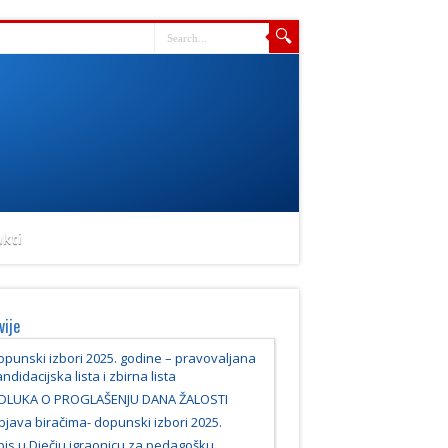
kti
vije
punski izbori 2025. godine – pravovaljana
ndidacijska lista i zbirna lista
DLUKA O PROGLAŠENJU DANA ŽALOSTI
java biračima- dopunski izbori 2025.
pis u Dječju igraonicu za pedagošku