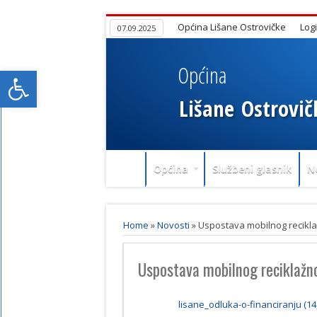
Općina Lišane Ostrovičke
Log
07.09.2025
Općina
Open toolbar
Lišane
Ostrovič
Općina
Službeni glasnik
N
Home
»
Novosti
»
Uspostava mobilnog reciklaž
Uspostava mobilnog reciklažno
lisane_odluka-o-financiranju