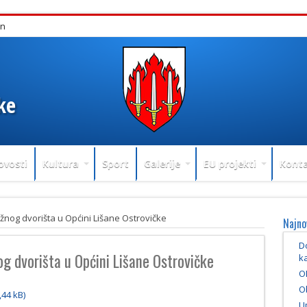
in
ke
ovosti
Kultura
Sport
Galerije
EU projekti
Konta
nog dvorišta u Općini Lišane Ostrovičke
Najno
Do
g dvorišta u Općini Lišane Ostrovičke
ka
O
Ob
U