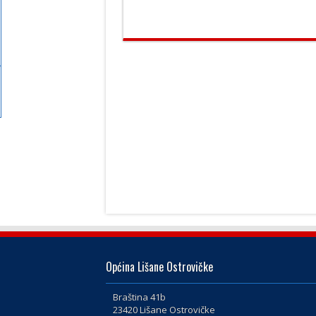
Općina Lišane Ostrovičke
Braština 41b
23420 Lišane Ostrovičke