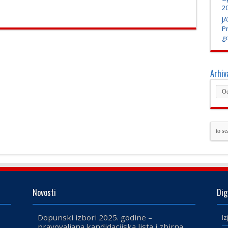
20
JA
P
go
Arhiv
Novosti
Dig
Dopunski izbori 2025. godine –
Iz
pravovaljana kandidacijska lista i zbirna