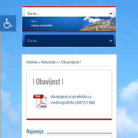
Open toolbar
Općina
Lišane
Ostrovičke
Home
»
Novosti
»
! Obavijest !
! Obavijest !
obavijest-o-prekidu-u-
vodoopskrbi
Najnovije