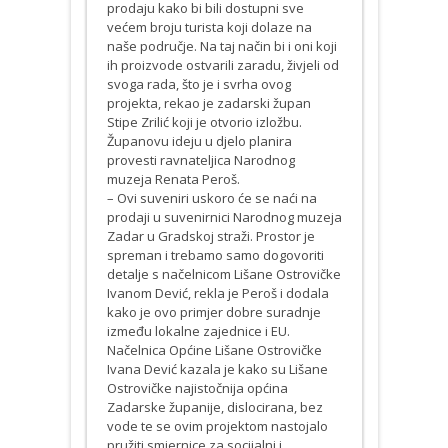
prodaju kako bi bili dostupni sve
većem broju turista koji dolaze na
naše područje. Na taj način bi i oni koji
ih proizvode ostvarili zaradu, živjeli od
svoga rada, što je i svrha ovog
projekta, rekao je zadarski župan
Stipe Zrilić koji je otvorio izložbu.
Županovu ideju u djelo planira
provesti ravnateljica Narodnog
muzeja Renata Peroš.
– Ovi suveniri uskoro će se naći na
prodaji u suvenirnici Narodnog muzeja
Zadar u Gradskoj straži. Prostor je
spreman i trebamo samo dogovoriti
detalje s načelnicom Lišane Ostrovičke
Ivanom Dević, rekla je Peroš i dodala
kako je ovo primjer dobre suradnje
između lokalne zajednice i EU.
Načelnica Općine Lišane Ostrovičke
Ivana Dević kazala je kako su Lišane
Ostrovičke najistočnija općina
Zadarske županije, dislocirana, bez
vode te se ovim projektom nastojalo
pružiti smjernice za socijalni i