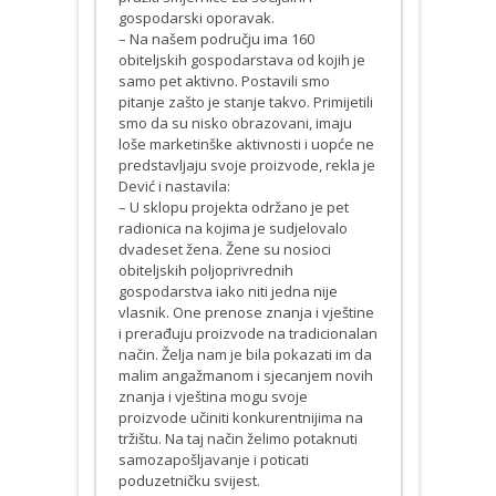
gospodarski oporavak.
– Na našem području ima 160
obiteljskih gospodarstava od kojih je
samo pet aktivno. Postavili smo
pitanje zašto je stanje takvo. Primijetili
smo da su nisko obrazovani, imaju
loše marketinške aktivnosti i uopće ne
predstavljaju svoje proizvode, rekla je
Dević i nastavila:
– U sklopu projekta održano je pet
radionica na kojima je sudjelovalo
dvadeset žena. Žene su nosioci
obiteljskih poljoprivrednih
gospodarstva iako niti jedna nije
vlasnik. One prenose znanja i vještine
i prerađuju proizvode na tradicionalan
način. Želja nam je bila pokazati im da
malim angažmanom i sjecanjem novih
znanja i vještina mogu svoje
proizvode učiniti konkurentnijima na
tržištu. Na taj način želimo potaknuti
samozapošljavanje i poticati
poduzetničku svijest.