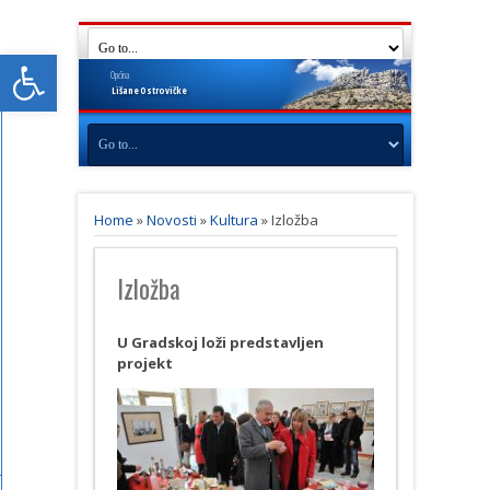
Open toolbar
Općina
Lišane
Ostrovičke
Home
»
Novosti
»
Kultura
»
Izložba
Izložba
U Gradskoj loži predstavljen
projekt