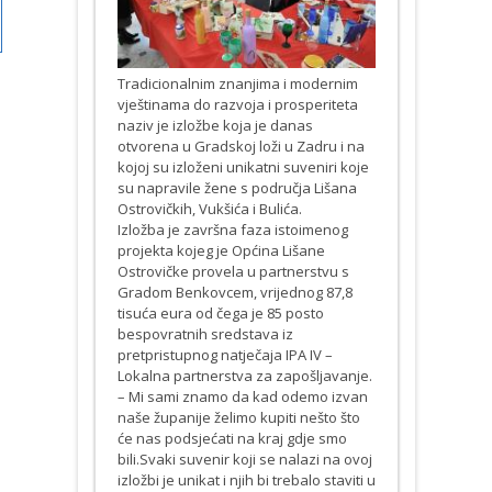
Tradicionalnim znanjima i modernim
vještinama do razvoja i prosperiteta
naziv je izložbe koja je danas
otvorena u Gradskoj loži u Zadru i na
kojoj su izloženi unikatni suveniri koje
su napravile žene s područja Lišana
Ostrovičkih, Vukšića i Bulića.
Izložba je završna faza istoimenog
projekta kojeg je Općina Lišane
Ostrovičke provela u partnerstvu s
Gradom Benkovcem, vrijednog 87,8
tisuća eura od čega je 85 posto
bespovratnih sredstava iz
pretpristupnog natječaja IPA IV –
Lokalna partnerstva za zapošljavanje.
– Mi sami znamo da kad odemo izvan
naše županije želimo kupiti nešto što
će nas podsjećati na kraj gdje smo
bili.Svaki suvenir koji se nalazi na ovoj
izložbi je unikat i njih bi trebalo staviti u