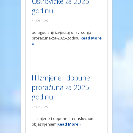
Ostrovičke za 2025.
godinu
30.09.2025
polugodisnji-izvjestaj-o-izvrsenju-
proracuna-za-2025-godinu
Read More
»
III Izmjene i dopune
proračuna za 2025.
godinu
23.07.2025
iii-izmjene-i-dopune-sa-naslovnom-i-
objasnjenjem
Read More »