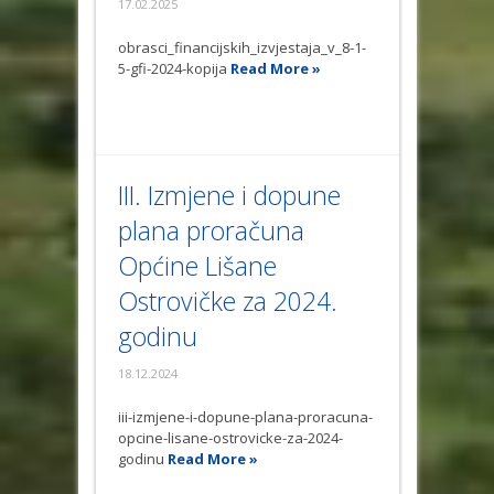
17.02.2025
obrasci_financijskih_izvjestaja_v_8-1-
5-gfi-2024-kopija
Read More »
III. Izmjene i dopune
plana proračuna
Općine Lišane
Ostrovičke za 2024.
godinu
18.12.2024
iii-izmjene-i-dopune-plana-proracuna-
opcine-lisane-ostrovicke-za-2024-
godinu
Read More »