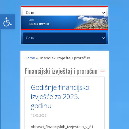
Open toolbar
Općina
Lišane
Ostrovičke
Home
»
Financijski izvještaj i proračun
Financijski izvještaj i proračun
Godišnje financijsko
izvješće za 2025.
godinu
16.02.2026
obrasci_financijskih_izvjestaja_v_81