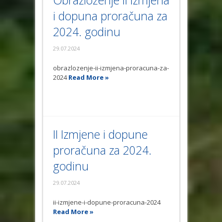
Obrazloženje II Izmjena
i dopuna proračuna za
2024. godinu
29.07.2024
obrazlozenje-ii-izmjena-proracuna-za-
2024
Read More »
II Izmjene i dopune
proračuna za 2024.
godinu
29.07.2024
ii-izmjene-i-dopune-proracuna-2024
Read More »