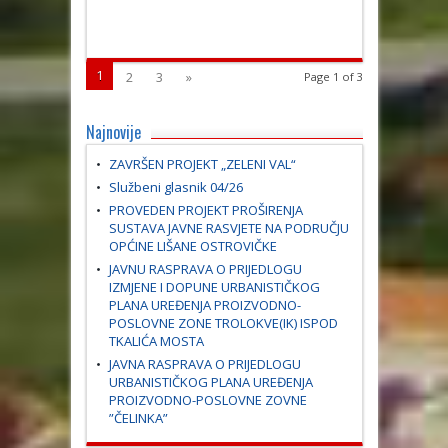
1
2
3
»
Page 1 of 3
Najnovije
ZAVRŠEN PROJEKT „ZELENI VAL“
Službeni glasnik 04/26
PROVEDEN PROJEKT PROŠIRENJA
SUSTAVA JAVNE RASVJETE NA PODRUČJU
OPĆINE LIŠANE OSTROVIČKE
JAVNU RASPRAVA O PRIJEDLOGU
IZMJENE I DOPUNE URBANISTIČKOG
PLANA UREĐENJA PROIZVODNO-
POSLOVNE ZONE TROLOKVE(IK) ISPOD
TKALIĆA MOSTA
JAVNA RASPRAVA O PRIJEDLOGU
URBANISTIČKOG PLANA UREĐENJA
PROIZVODNO-POSLOVNE ZOVNE
”ČELINKA”