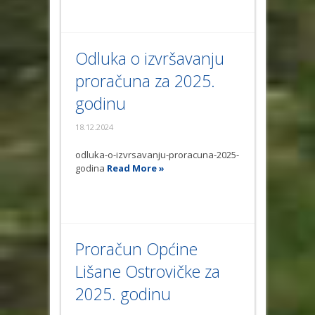
Odluka o izvršavanju
proračuna za 2025.
godinu
18.12.2024
odluka-o-izvrsavanju-proracuna-2025-
godina
Read More »
Proračun Općine
Lišane Ostrovičke za
2025. godinu