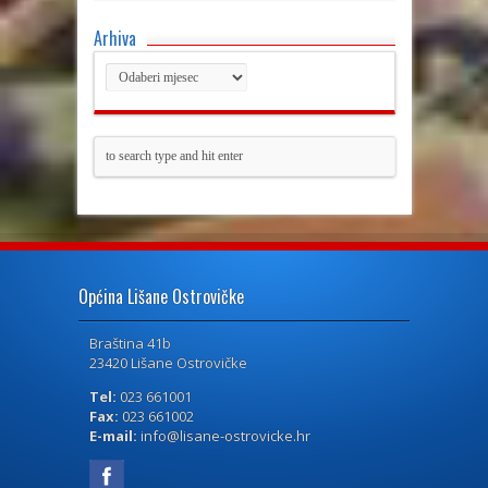
Arhiva
Općina Lišane Ostrovičke
Braština 41b
23420 Lišane Ostrovičke
Tel:
023 661001
Fax:
023 661002
E-mail:
info@lisane-ostrovicke.hr