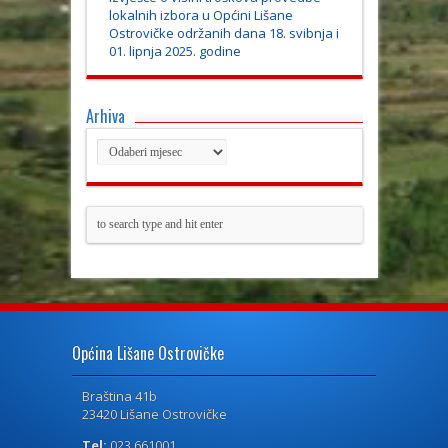
lokalnih izbora u Općini Lišane
Ostrovičke održanih dana 18. svibnja i
01. lipnja 2025. godine
Arhiva
Općina Lišane Ostrovičke
Braština 41b
23420 Lišane Ostrovičke
Tel:
023 661001