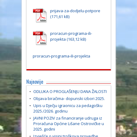
prijava-za-dodjelu-potpore
proracun-programa-ili-
projekta
proracun-programa-ili-projekta
Najnovije
ODLUKA O PROGLAŠENJU DANA ŽALOSTI
Objava biračima- dopunski izbori 2025.
Upis u Dječju igraonicu za pedagošku
2025./2026. godinu
JAVNI POZIV za financiranje udruga iz
Proračuna Općine Lišane Ostrovičke u
2025. godini
Izvješće o visini troškova provedbe