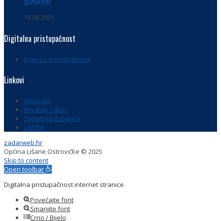
godinu
19.08.2025
Digitalna pristupačnost
Izjava o pristupačnosti
Linkovi
Vlada RH
Hrvatski sabor
Zadarska županija
ZADRA
zadarweb.hr
Općina Lišane Ostrovičke © 2025
Skip to content
Open toolbar
Digitalna pristupačnost internet stranice
Povećajte font
Smanjite font
Crno / Bijelo