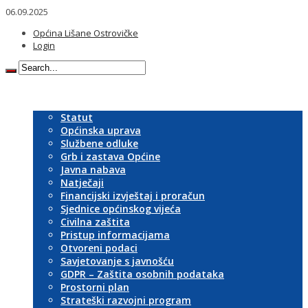
06.09.2025
Općina Lišane Ostrovičke
Login
Naslovna
Općina
Statut
Općinska uprava
Službene odluke
Grb i zastava Općine
Javna nabava
Natječaji
Financijski izvještaj i proračun
Sjednice općinskog vijeća
Civilna zaštita
Pristup informacijama
Otvoreni podaci
Savjetovanje s javnošću
GDPR – Zaštita osobnih podataka
Prostorni plan
Strateški razvojni program