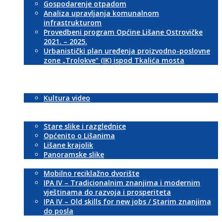
Gospodarenje otpadom
Analiza upravljanja komunalnom
infrastrukturom
Provedbeni program Općine Lišane Ostrovičke
2021. – 2025.
Urbanistički plan uređenja proizvodno-poslovne
zone „Trolokve“ (IK) ispod Tkalića mosta
Službeni glasnik
Novosti
Kultura
Kultura video
Sport
Galerije
Stare slike i razglednice
Općenito o Lišanima
Lišane krajolik
Panoramske slike
EU projekti
Mobilno reciklažno dvorište
IPA IV – Tradicionalnim znanjima i modernim
vještinama do razvoja i prosperiteta
IPA IV – Old skills for new jobs / Starim znanjima
do posla
Kontakti