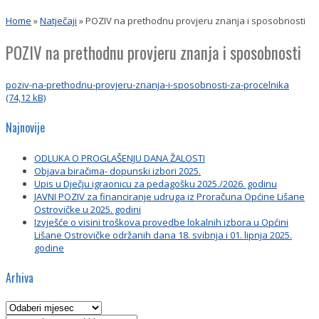
Home
»
Natječaji
»
POZIV na prethodnu provjeru znanja i sposobnosti
POZIV na prethodnu provjeru znanja i sposobnosti
poziv-na-prethodnu-provjeru-znanja-i-sposobnosti-za-procelnika
Najnovije
ODLUKA O PROGLAŠENJU DANA ŽALOSTI
Objava biračima- dopunski izbori 2025.
Upis u Dječju igraonicu za pedagošku 2025./2026. godinu
JAVNI POZIV za financiranje udruga iz Proračuna Općine Lišane
Ostrovičke u 2025. godini
Izvješće o visini troškova provedbe lokalnih izbora u Općini
Lišane Ostrovičke održanih dana 18. svibnja i 01. lipnja 2025.
godine
Arhiva