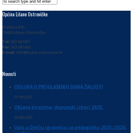
Općina Lišane Ostrovičke
Braština 41b
23420 Lišane Ostrovičke
Tel:
023 661001
Fax:
023 661002
E-mail:
info@lisane-ostrovicke.hr
Novosti
ODLUKA O PROGLAŠENJU DANA ŽALOSTI
01.09.2025
Objava biračima- dopunski izbori 2025.
26.08.2025
Upis u Dječju igraonicu za pedagošku 2025./2026.