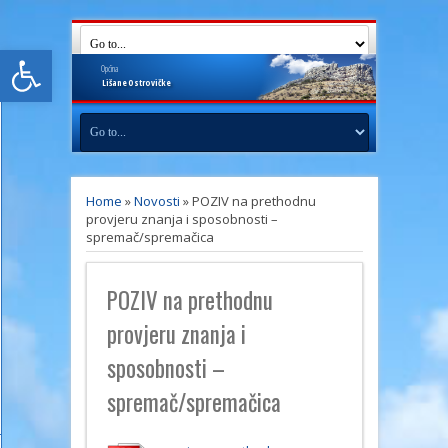
Open toolbar
Općina
Lišane
Ostrovičke
Home
»
Novosti
»
POZIV na prethodnu
provjeru znanja i sposobnosti –
spremač/spremačica
POZIV na prethodnu
provjeru znanja i
sposobnosti –
spremač/spremačica