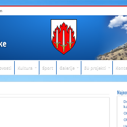
in
ke
ovosti
Kultura
Sport
Galerije
EU projekti
Konta
Najno
Do
ka
O
Ob
U