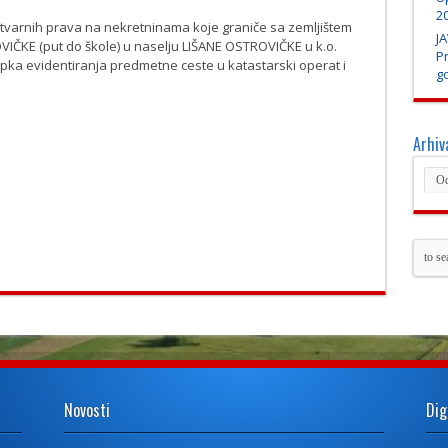
20
stvarnih prava na nekretninama koje graniče sa zemljištem
JA
IČKE (put do škole) u naselju LIŠANE OSTROVIČKE u k.o.
P
ka evidentiranja predmetne ceste u katastarski operat i
go
Arhiv
Novosti
Dig