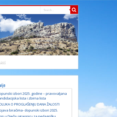
kti
vije
punski izbori 2025. godine – pravovaljana
ndidacijska lista i zbirna lista
DLUKA O PROGLAŠENJU DANA ŽALOSTI
java biračima- dopunski izbori 2025.
pis u Dječju igraonicu za pedagošku