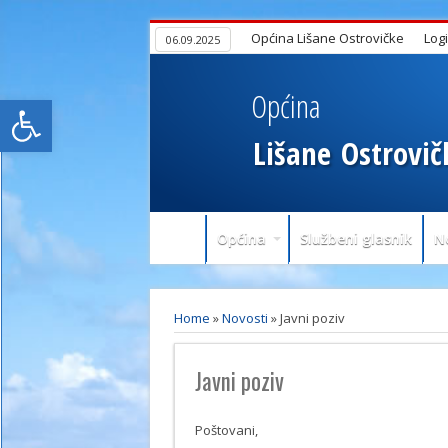
Općina Lišane Ostrovičke
Log
06.09.2025
Općina
Open toolbar
Lišane
Ostrovič
Općina
Službeni glasnik
N
Home
»
Novosti
»
Javni poziv
Javni poziv
Poštovani,