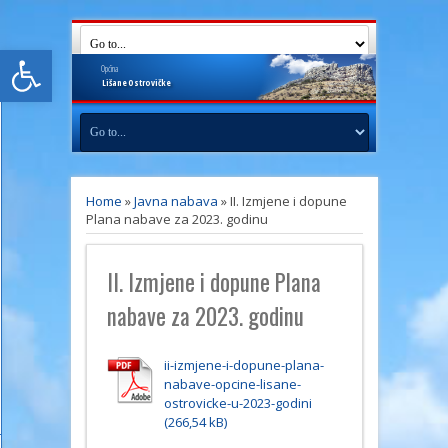
Open toolbar
Općina
Lišane
Ostrovičke
Home
»
Javna nabava
»
II. Izmjene i dopune
Plana nabave za 2023. godinu
II. Izmjene i dopune Plana
nabave za 2023. godinu
ii-izmjene-i-dopune-plana-
nabave-opcine-lisane-
ostrovicke-u-2023-godini